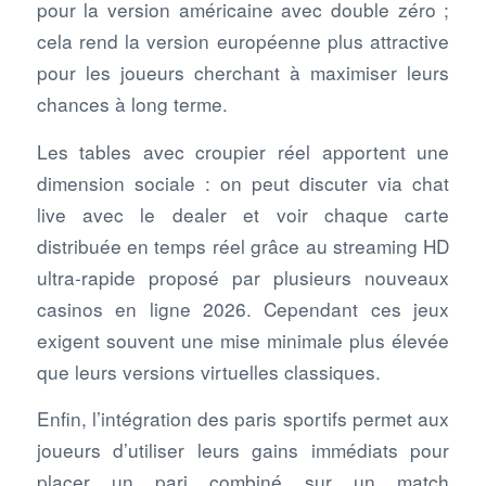
pour la version américaine avec double zéro ;
cela rend la version européenne plus attractive
pour les joueurs cherchant à maximiser leurs
chances à long terme.
Les tables avec croupier réel apportent une
dimension sociale : on peut discuter via chat
live avec le dealer et voir chaque carte
distribuée en temps réel grâce au streaming HD
ultra‑rapide proposé par plusieurs nouveaux
casinos en ligne 2026. Cependant ces jeux
exigent souvent une mise minimale plus élevée
que leurs versions virtuelles classiques.
Enfin, l’intégration des paris sportifs permet aux
joueurs d’utiliser leurs gains immédiats pour
placer un pari combiné sur un match