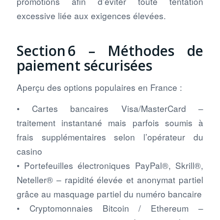
promotions afin d’éviter toute tentation
excessive liée aux exigences élevées.
Section 6 – Méthodes de
paiement sécurisées
Aperçu des options populaires en France :
• Cartes bancaires Visa/MasterCard –
traitement instantané mais parfois soumis à
frais supplémentaires selon l’opérateur du
casino
• Portefeuilles électroniques PayPal®, Skrill®,
Neteller® – rapidité élevée et anonymat partiel
grâce au masquage partiel du numéro bancaire
• Cryptomonnaies Bitcoin / Ethereum –