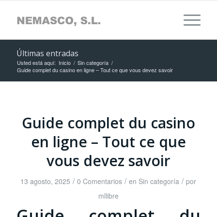
Últimas entradas
Usted está aquí:
Inicio
/
Sin categoría
/
Guide complet du casino en ligne – Tout ce que vous devez savoir
Guide complet du casino
en ligne – Tout ce que
vous devez savoir
/
/
/
13 agosto, 2025
0 Comentarios
en
Sin categoría
por
mllibre
Guide complet du