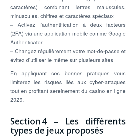
caractères) combinant lettres majuscules,
minuscules, chiffres et caractères spéciaux
– Activez l’authentification à deux facteurs
(2FA) via une application mobile comme Google
Authenticator
– Changez régulièrement votre mot‑de‑passe et
évitez d’utiliser le même sur plusieurs sites
En appliquant ces bonnes pratiques vous
limiterez les risques liés aux cyber‑attaques
tout en profitant sereinement du casino en ligne
2026.
Section 4 – Les différents
types de jeux proposés