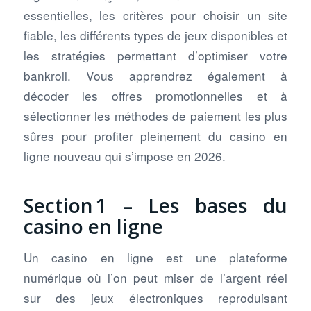
essentielles, les critères pour choisir un site
fiable, les différents types de jeux disponibles et
les stratégies permettant d’optimiser votre
bankroll. Vous apprendrez également à
décoder les offres promotionnelles et à
sélectionner les méthodes de paiement les plus
sûres pour profiter pleinement du casino en
ligne nouveau qui s’impose en 2026.
Section 1 – Les bases du
casino en ligne
Un casino en ligne est une plateforme
numérique où l’on peut miser de l’argent réel
sur des jeux électroniques reproduisant