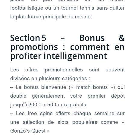
footballistique ou un tournoi tennis sans quitter
la plateforme principale du casino.
Section 5 – Bonus &
promotions : comment en
profiter intelligemment
Les offres promotionnelles sont souvent
divisées en plusieurs catégories :
– Le bonus bienvenue (« match bonus ») qui
double généralement votre premier dépôt
jusqu’à 200 € + 50 tours gratuits
– Les free spins offerts chaque semaine sur
une sélection de slots populaires comme «
Gonzo’s Quest »