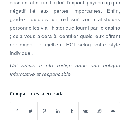
session afin de limiter l’impact psychologique
négatif lié aux pertes importantes. Enfin,
gardez toujours un œil sur vos statistiques
personnelles via l’historique fourni par le casino
; cela vous aidera à identifier quels jeux offrent
réellement le meilleur ROI selon votre style
individuel.
Cet article a été rédigé dans une optique
informative et responsable.
Compartir esta entrada