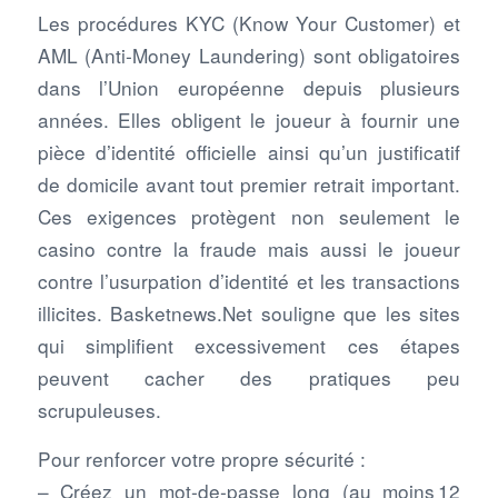
Les procédures KYC (Know Your Customer) et
AML (Anti‑Money Laundering) sont obligatoires
dans l’Union européenne depuis plusieurs
années. Elles obligent le joueur à fournir une
pièce d’identité officielle ainsi qu’un justificatif
de domicile avant tout premier retrait important.
Ces exigences protègent non seulement le
casino contre la fraude mais aussi le joueur
contre l’usurpation d’identité et les transactions
illicites. Basketnews.Net souligne que les sites
qui simplifient excessivement ces étapes
peuvent cacher des pratiques peu
scrupuleuses.
Pour renforcer votre propre sécurité :
– Créez un mot‑de‑passe long (au moins 12