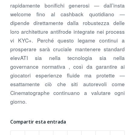
rapidamente bonific​​​​hi generosi — dall’insta
welcome fino al cash­back quotidiano —
dipende direttamente dalla robustezza delle
loro architetture antifrode integrate nei process​​​​
vi KYC+. Perché questo legame continui a
prosperare sarà cruciale mantenere standard
elev​​​​​​​ATI sia nella tecnologia sia nella
governance normativa , così da garantire ai
giocatori esperienze fluide ma protette —
esattamente ciò che siti autorevoli come
Cinematographе continuano a valutare ogni
giorno.​
Compartir esta entrada