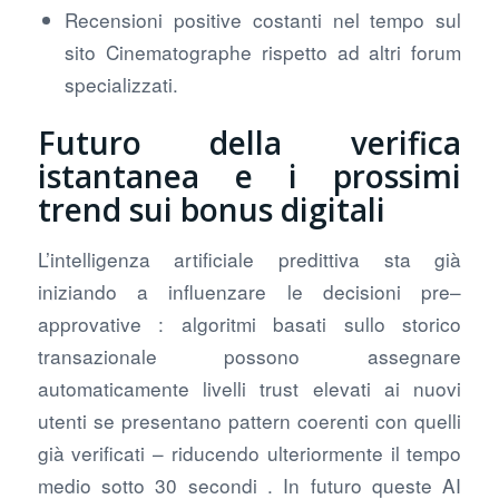
Recensioni positive costanti nel tempo sul
sito Cinematogra­phe rispetto ad altri forum
specializzati.
Futuro della verifica
istantanea e i prossimi
trend sui bonus digitali
L’intelligenza artificiale predittiva sta già
iniziando a influenzare le decisioni pre–
approvative : algoritmi basati sullo storico
transazionale possono assegnare
automaticamente livelli trust elevati ai nuovi
utenti se presentano pattern coerenti con quelli
già verificati – riducendo ulteriormente il tempo
medio sotto 30 secondi . In futuro queste AI