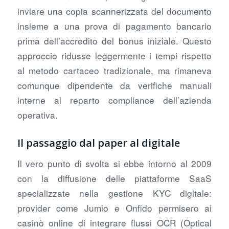
inviare una copia scannerizzata del documento
insieme a una prova di pagamento bancario
prima dell’accredito del bonus iniziale. Questo
approccio ridusse leggermente i tempi rispetto
al metodo cartaceo tradizionale, ma rimaneva
comunque dipendente da verifiche manuali
interne al reparto compliance dell’azienda
operativa.
Il passaggio dal paper al digitale
Il vero punto di svolta si ebbe intorno al 2009
con la diffusione delle piattaforme SaaS
specializzate nella gestione KYC digitale:
provider come Jumio e Onfido permisero ai
casinò online di integrare flussi OCR (Optical