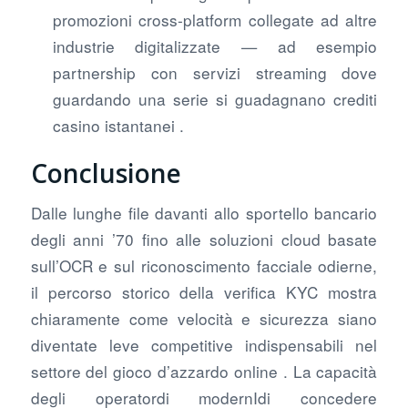
promozioni cross‐platform collegate ad altre
industrie digitalizzate — ad esempio
partnership con servizi streaming dove
guardando una serie si guadagnano crediti
casino istantanei .
Conclusione
Dalle lunghe file davanti allo sportello bancario
degli anni ’70 fino alle soluzioni cloud basate
sull’OCR e sul riconoscimento facciale odierne,
il percorso storico della verifica KYC mostra
chiaramente come velocità e sicurezza siano
diventate leve competitive indispensabili nel
settore del gioco d’azzardo online . La capacità
degli operator​​​di modernI­di concedere