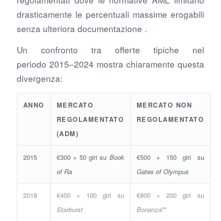
drasticamente le percentuali massime erogabili
senza ulteriora documentazione .
Un confronto tra offerte tipiche nel
periodo 2015–2024 mostra chiaramente questa
divergenza:
ANNO
MERCATO
MERCATO NON
REGOLAMENTATO
REGOLAMENTATO
(ADM)
2015
€300 + 50 giri su
Book
€500 + 150 giri su
of Ra
Gates of Olympus
2018
€400 + 100 giri su
€800 + 200 giri su
Starburst
Bonanza
**