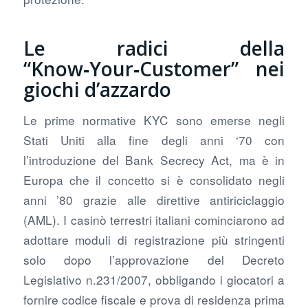
Le radici della
“Know‑Your‑Customer” nei
giochi d’azzardo
Le prime normative KYC sono emerse negli
Stati Uniti alla fine degli anni ‘70 con
l’introduzione del Bank Secrecy Act, ma è in
Europa che il concetto si è consolidato negli
anni ’80 grazie alle direttive antiriciclaggio
(AML). I casinò terrestri italiani cominciarono ad
adottare moduli di registrazione più stringenti
solo dopo l’approvazione del Decreto
Legislativo n.231/2007, obbligando i giocatori a
fornire codice fiscale e prova di residenza prima