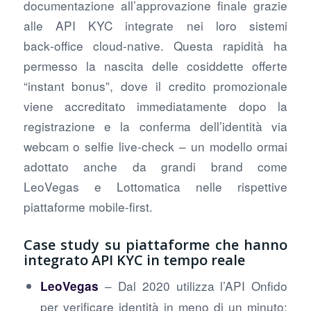
documentazione all’approvazione finale grazie
alle API KYC integrate nei loro sistemi
back‑office cloud‑native. Questa rapidità ha
permesso la nascita delle cosiddette offerte
“instant bonus”, dove il credito promozionale
viene accreditato immediatamente dopo la
registrazione e la conferma dell’identità via
webcam o selfie live‑check – un modello ormai
adottato anche da grandi brand come
LeoVegas e Lottomatica nelle rispettive
piattaforme mobile‑first.
Case study su piattaforme che hanno
integrato API KYC in tempo reale
– Dal 2020 utilizza l’API Onfido
LeoVegas
per verificare identità in meno di un minuto;