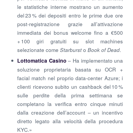
le statistiche interne mostrano un aumento
del 23 % dei depositi entro le prime due ore
post‑registrazione grazie all’attivazione
immediata dei bonus welcome fino a €500
+ 100 giri gratuiti su slot machines
selezionate come
o
.
Starburst
Book of Dead
– Ha implementato una
Lottomatica Casino
soluzione proprietaria basata su OCR +
facial match nel proprio data‑center Azure; i
clienti ricevono subito un cashback del 10 %
sulle perdite della prima settimana se
completano la verifica entro cinque minuti
dalla creazione dell’account – un incentivo
diretto legato alla velocità della procedura
KYC.»