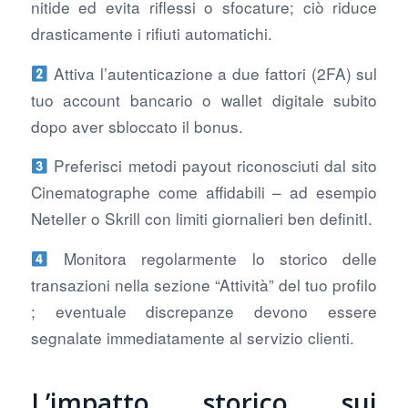
nitide ed evita riflessi o sfocature; ciò riduce
drasticamente i rifiuti automatic­hi.
Attiva l’autenticazione a due fattori (2FA) sul
tuo account bancario o wallet digitale subito
dopo aver sbloccato il bonus.
Preferisci metodi payout riconosciuti dal sito
Cinematograp­he come affidabili – ad esempio
Neteller o Skrill con limiti giornalieri ben definitI.
Monitora regolarmente lo storico delle
transazioni nella sezione “Attività” del tuo profilo
; eventual­e discrepanze devono essere
segnalate immediatamente al servizio clienti.
L’impatto storico sui