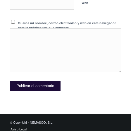
Web
Guarda mi nombre, correo electrónico y web en este navegador
para la próxima vez que comente.
© Copyright - NEMASCO, S.L.
Aviso Legal