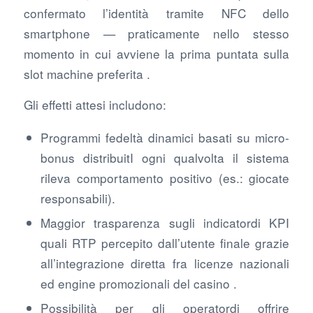
confermato l’identità tramite NFC dello
smartphone — praticamente nello stesso
momento in cui avviene la prima puntata sulla
slot machine preferita .
Gli effetti attesi includono:
Programmi fedeltà dinamici basati su micro‐
bonus distribuitI ogni qualvolta il sistema
rileva comportamento positivo (es.: giocate
responsabili).
Maggior trasparenza sugli indicator­⁠di KPI
quali RTP percepito dall’utente finale grazie
all’integrazione diretta fra licenze nazionali
ed engine promozionali del casino .
Possibilità per gli operator​​di offrire