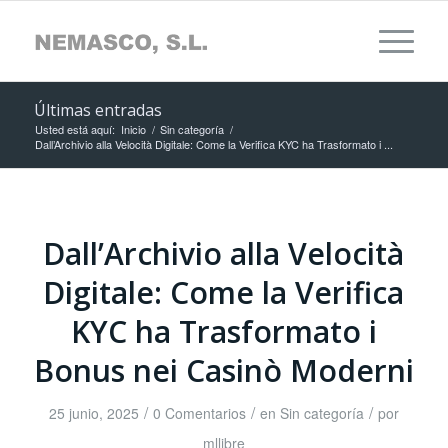
Últimas entradas
Usted está aquí:
Inicio
/
Sin categoría
/
Dall’Archivio alla Velocità Digitale: Come la Verifica KYC ha Trasformato i ...
Dall’Archivio alla Velocità
Digitale: Come la Verifica
KYC ha Trasformato i
Bonus nei Casinò Moderni
/
/
/
25 junio, 2025
0 Comentarios
en
Sin categoría
por
mllibre