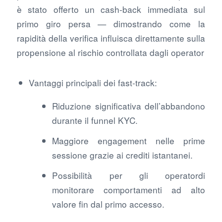
è stato offerto un cash‑back immediata sul
primo giro persa — dimostrando come la
rapidità della verifica influisca direttamente sulla
propensione al rischio controllata dagli operator​​
Vantaggi principali dei fast‑track:
Riduzione significativa dell’abbandono
durante il funnel KYC.
Maggiore engagement nelle prime
sessione grazie ai crediti istantanei.
Possibilità per gli operator​​di
monitorare comportamenti ad alto
valore fin dal primo accesso.